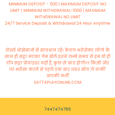
MINIMUM DEPOSIT - 500 | MAXIMUM DEPOSIT NO
LIMIT | MINIMUM WITHDRAWAL-1000 | MAXIMUM
WITHDRAWAL NO LIMIT
24/7 Service Deposit & Withdrawal 24 Hour Anytime
दोस्तों धोखेबाजों से सावधान रहें! केवल भरोसेमंद लोगो के
साथ ही सट्टा मटका गेम खेलें इतने लम्बे समय से हम यों ही
टॉप सट्टा प्रोवाइडर नहीं हैं, कुछ तो बात होगी?? किसी और
पर भरोसा करने से पहले एक बार जरूर सोच लें वाकी
आपकी मर्जी
SATTAPLAYONLINE.COM
7447474765