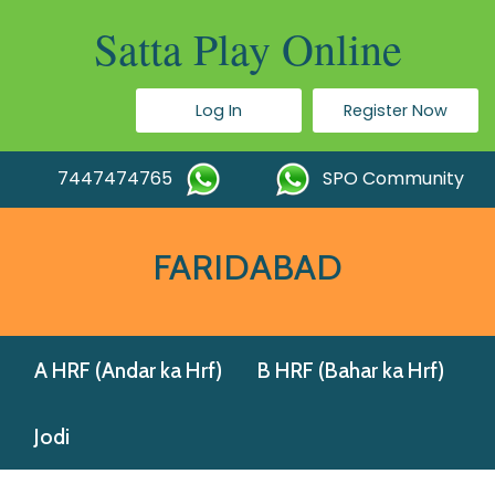
Satta Play Online
Log In
Register Now
7447474765
SPO Community
FARIDABAD
A HRF (Andar ka Hrf)
B HRF (Bahar ka Hrf)
Jodi