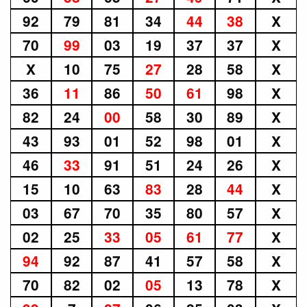
92
79
81
34
44
38
X
70
99
03
19
37
37
X
X
10
75
27
28
58
X
36
11
86
50
61
98
X
82
24
00
58
30
89
X
43
93
01
52
98
01
X
46
33
91
51
24
26
X
15
10
63
83
28
44
X
03
67
70
35
80
57
X
02
25
33
05
61
77
X
94
92
87
41
57
58
X
70
82
02
05
13
78
X