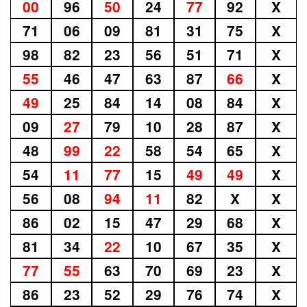
00
96
50
24
77
92
X
71
06
09
81
31
75
X
98
82
23
56
51
71
X
55
46
47
63
87
66
X
49
25
84
14
08
84
X
09
27
79
10
28
87
X
48
99
22
58
54
65
X
54
11
77
15
49
49
X
56
08
94
11
82
X
X
86
02
15
47
29
68
X
81
34
22
10
67
35
X
77
55
63
70
69
23
X
86
23
52
29
76
74
X