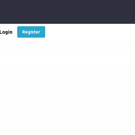
Login
Register