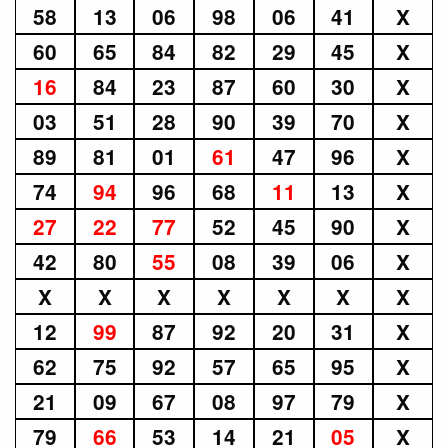
58
13
06
98
06
41
X
60
65
84
82
29
45
X
16
84
23
87
60
30
X
03
51
28
90
39
70
X
89
81
01
61
47
96
X
74
94
96
68
11
13
X
27
22
77
52
45
90
X
42
80
55
08
39
06
X
X
X
X
X
X
X
X
12
99
87
92
20
31
X
62
75
92
57
65
95
X
21
09
67
08
97
79
X
79
66
53
14
21
05
X